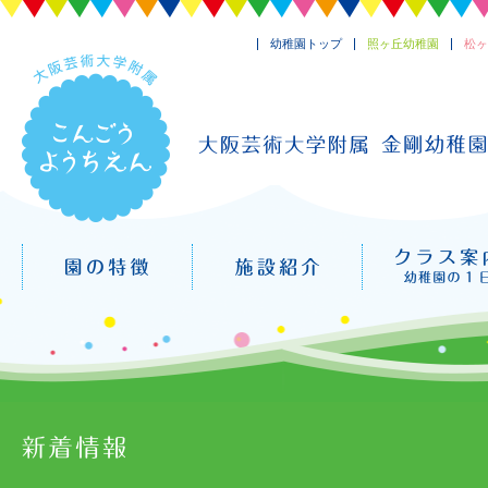
幼稚園トップ
照ヶ丘幼稚園
松ヶ