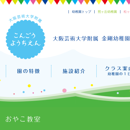
幼稚園トップ
照ヶ丘幼稚園
松ヶ