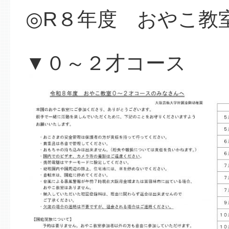
◎R８年度 おやこ教
▼０～２才コース