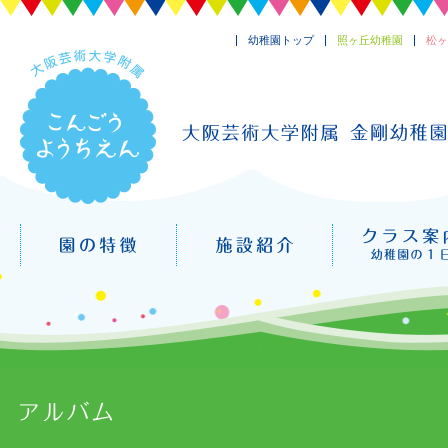
幼稚園トップ
照ヶ丘幼稚園
松ヶ