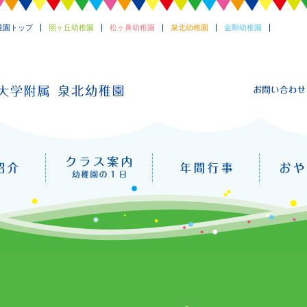
稚園トップ
照ヶ丘幼稚園
松ヶ鼻幼稚園
泉北幼稚園
金剛幼稚園