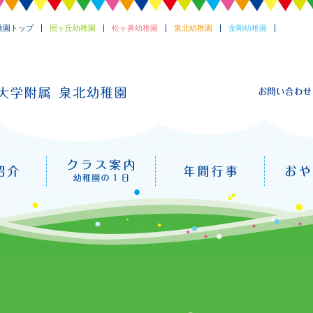
稚園トップ
照ヶ丘幼稚園
松ヶ鼻幼稚園
泉北幼稚園
金剛幼稚園