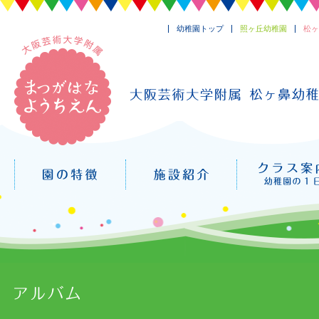
幼稚園トップ
照ヶ丘幼稚園
松ヶ