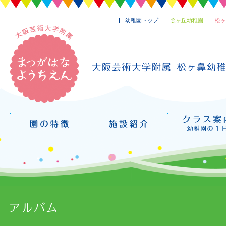
幼稚園トップ
照ヶ丘幼稚園
松ヶ