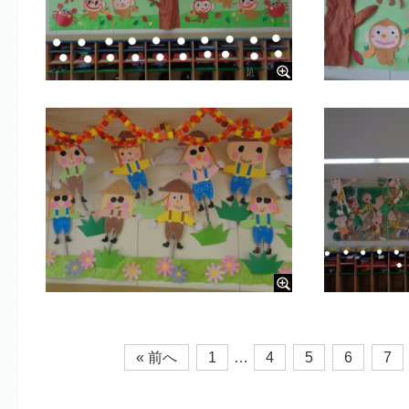
« 前へ
1
…
4
5
6
7