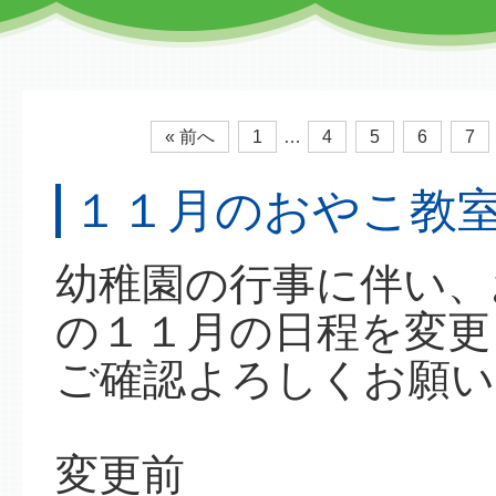
« 前へ
1
…
4
5
6
7
１１月のおやこ教
幼稚園の行事に伴い、
の１１月の日程を変更
ご確認よろしくお願い
変更前