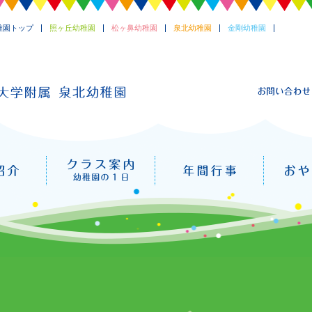
稚園トップ
照ヶ丘幼稚園
松ヶ鼻幼稚園
泉北幼稚園
金剛幼稚園