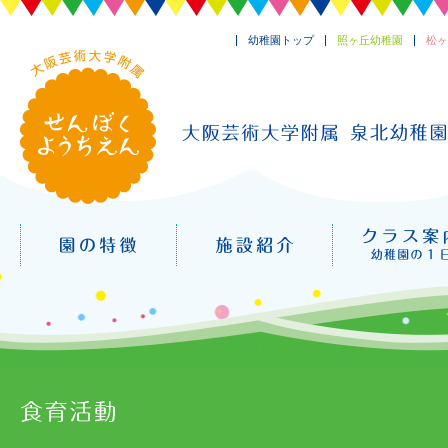
幼稚園トップ
照ヶ丘幼稚園
松ヶ