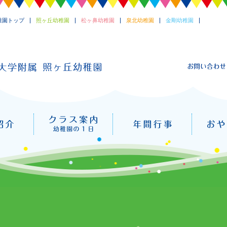
稚園トップ
照ヶ丘幼稚園
松ヶ鼻幼稚園
泉北幼稚園
金剛幼稚園