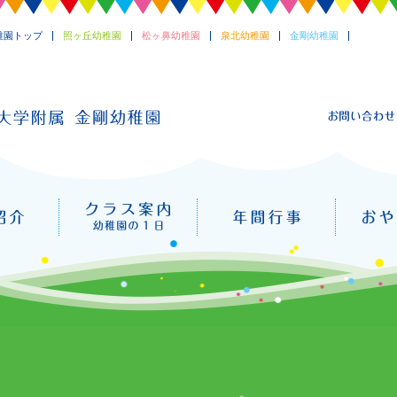
稚園トップ
照ヶ丘幼稚園
松ヶ鼻幼稚園
泉北幼稚園
金剛幼稚園