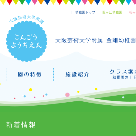
幼稚園トップ
照ヶ丘幼稚園
松ヶ